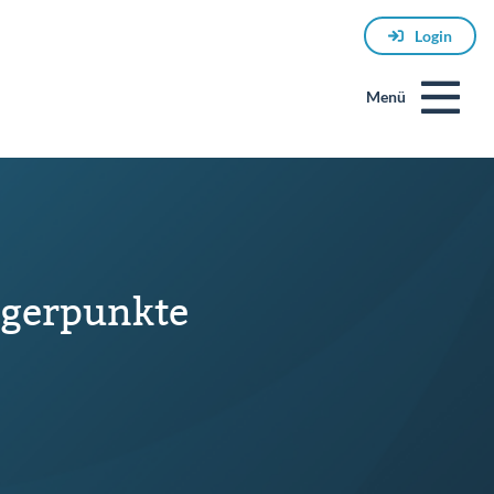
Login
Menü
ggerpunkte
E-
Mail
Passwort