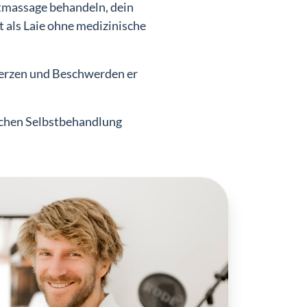
tmassage behandeln, dein
 als Laie ohne medizinische
erzen und Beschwerden er
lichen Selbstbehandlung