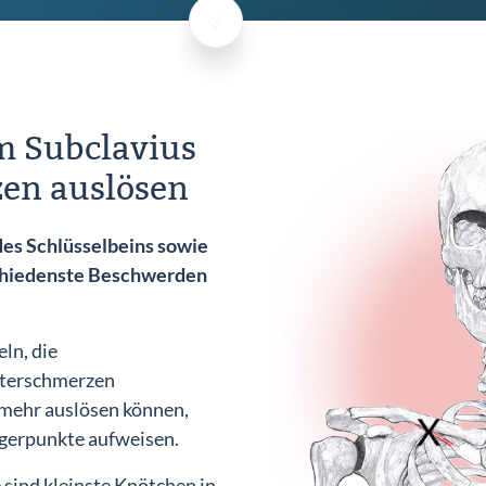
m Subclavius
en auslösen
des Schlüsselbeins sowie
schiedenste Beschwerden
ln, die
lterschmerzen
mehr auslösen können,
gerpunkte aufweisen.
sind kleinste Knötchen in