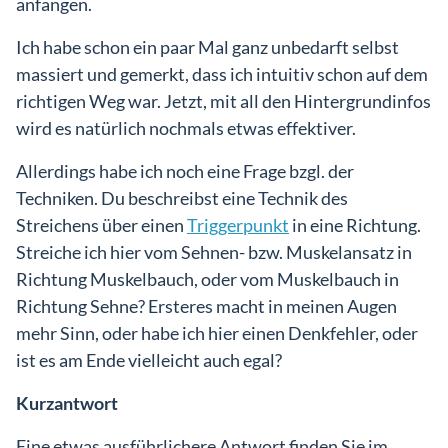
anfangen.
Ich habe schon ein paar Mal ganz unbedarft selbst
massiert und gemerkt, dass ich intuitiv schon auf dem
richtigen Weg war. Jetzt, mit all den Hintergrundinfos
Einlog
wird es natürlich nochmals etwas effektiver.
Allerdings habe ich noch eine Frage bzgl. der
Techniken. Du beschreibst eine Technik des
Streichens über einen
Triggerpunkt
in eine Richtung.
Streiche ich hier vom Sehnen- bzw. Muskelansatz in
Richtung Muskelbauch, oder vom Muskelbauch in
Richtung Sehne? Ersteres macht in meinen Augen
mehr Sinn, oder habe ich hier einen Denkfehler, oder
ist es am Ende vielleicht auch egal?
Kurzantwort
Eine etwas ausführlichere Antwort finden Sie im