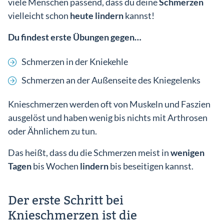
viele Menschen passend, dass du deine
Schmerzen
vielleicht schon
heute lindern
kannst!
Du findest erste Übungen gegen…
Einlog
Schmerzen in der Kniekehle
Schmerzen an der Außenseite des Kniegelenks
Knieschmerzen werden oft von Muskeln und Faszien
ausgelöst und haben wenig bis nichts mit Arthrosen
oder Ähnlichem zu tun.
Das heißt, dass du die Schmerzen meist in
wenigen
Tagen
bis Wochen
lindern
bis beseitigen kannst.
Der erste Schritt bei
Knieschmerzen ist die