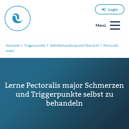
Login
Menü
Startseite
Triggerpunkte
Selbstbehandlung und Übersicht
Pectoralis
major
Lerne Pectoralis major Schmerzen
E-
und Triggerpunkte selbst zu
Mail
behandeln
Passwort