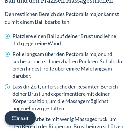
Ball und den Präzisen Massagestrichen
Den restlichen Bereich des Pectoralis major kannst
du mit einem Ball bearbeiten.
Platziere einen Ball auf deiner Brust und lehne
Inhalt
dich gegen eine Wand.
Einleitung
Rolle langsam über den Pectoralis major und
suche so nach schmerzhaften Punkten. Sobald du
Schmerzen und Beschwerden
einen findest, rolle über einige Male langsam
darüber.
Triggerpunkt Selbstmassage
Lass dir Zeit, untersuche den gesamten Bereich
Entstehung von Triggerpunkten
deiner Brust und experimentiere mit deiner
Schmerzfrei werden
Körperposition, um die Massage möglichst
angenehm zu gestalten.
Inhalt
Wichtig:
Arbeite mit wenig Massagedruck, um
den Bereich der Rippen am Brustbein zu schützen.