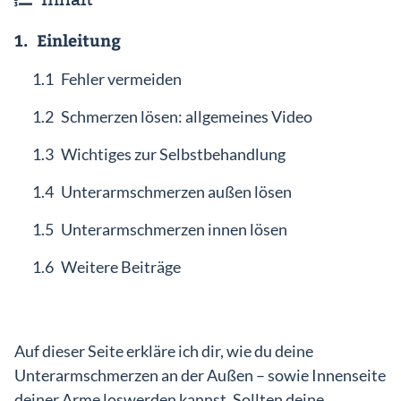
1.
Einleitung
1.1
Fehler vermeiden
Einlog
1.2
Schmerzen lösen: allgemeines Video
1.3
Wichtiges zur Selbstbehandlung
1.4
Unterarmschmerzen außen lösen
1.5
Unterarmschmerzen innen lösen
1.6
Weitere Beiträge
Auf dieser Seite erkläre ich dir, wie du deine
Unterarmschmerzen an der Außen – sowie Innenseite
deiner Arme loswerden kannst. Sollten deine