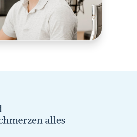
d
chmerzen alles