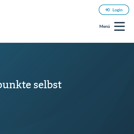
Login
Menü
unkte selbst
E-
Mail
Passwort