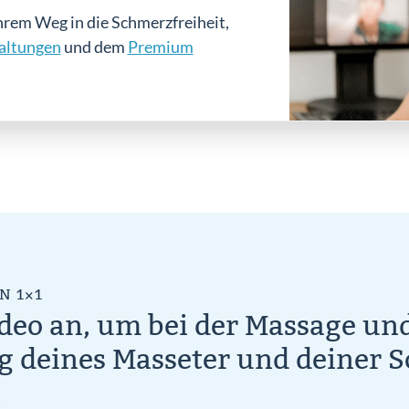
hrem Weg in die Schmerzfreiheit,
altungen
und dem
Premium
N 1×1
ideo an, um bei der Massage un
 deines Masseter und deiner S
n