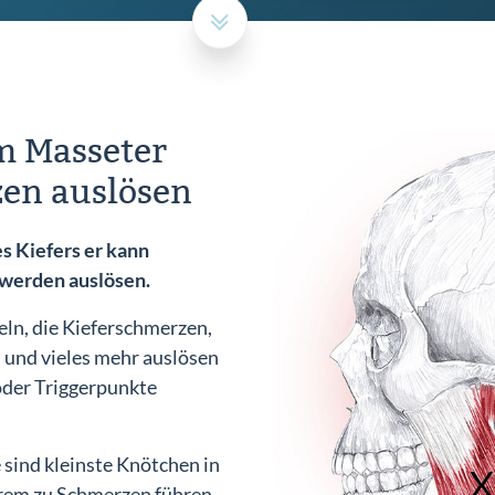
m Masseter
en auslösen
s Kiefers er kann
hwerden auslösen.
eln, die Kieferschmerzen,
 und vieles mehr auslösen
oder Triggerpunkte
sind kleinste Knötchen in
erem zu Schmerzen führen