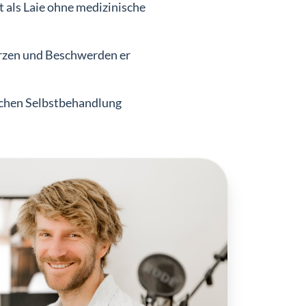
 als Laie ohne medizinische
rzen und Beschwerden er
lichen Selbstbehandlung