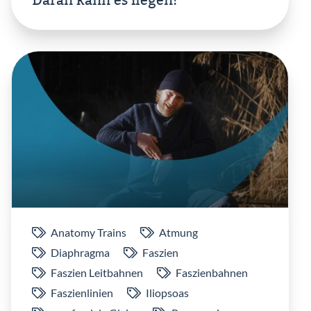
Daran kann es liegen!
Anatomy Trains
Atmung
Diaphragma
Faszien
Faszien Leitbahnen
Faszienbahnen
Faszienlinien
Iliopsoas