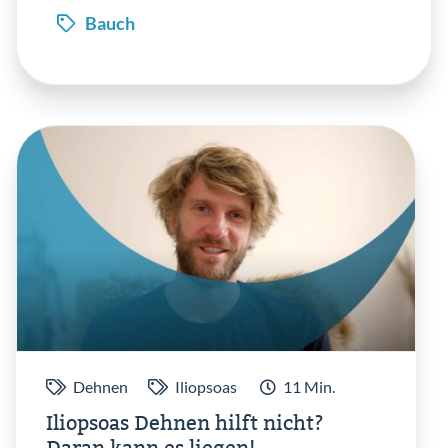
Bauch
Einlog
Dehnen
Iliopsoas
11 Min.
Iliopsoas Dehnen hilft nicht?