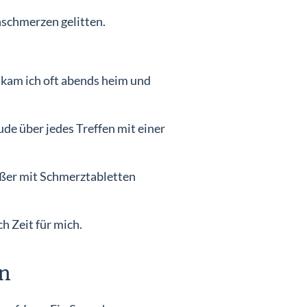
nschmerzen gelitten.
, kam ich oft abends heim und
Einlog
ude über jedes Treffen mit einer
ußer mit Schmerztabletten
h Zeit für mich.
rn