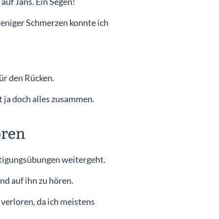
auf Jans. Ein Segen!
 weniger Schmerzen konnte ich
ür den Rücken.
t ja doch alles zusammen.
oren
äftigungsübungen weitergeht.
nd auf ihn zu hören.
verloren, da ich meistens