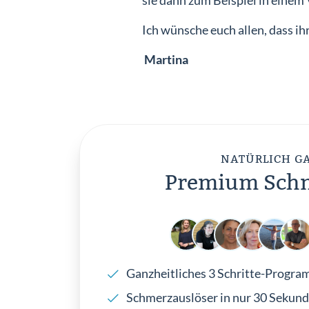
sie dann zum Beispiel in einem
Ich wünsche euch allen, dass ih
Martina
NATÜRLICH G
Premium Schm
Ganzheitliches 3 Schritte-Progr
Schmerzauslöser in nur 30 Sekund