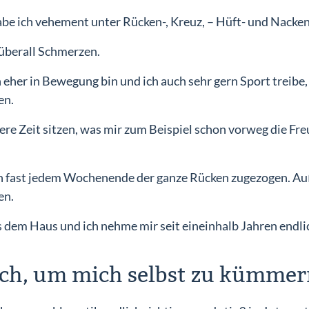
habe ich vehement unter Rücken-, Kreuz, – Hüft- und Nacke
überall Schmerzen.
 eher in Bewegung bin und ich auch sehr gern Sport treibe
en.
ere Zeit sitzen, was mir zum Beispiel schon vorweg die Fre
h an fast jedem Wochenende der ganze Rücken zugezogen. A
en.
 dem Haus und ich nehme mir seit eineinhalb Jahren endlic
ich, um mich selbst zu kümme