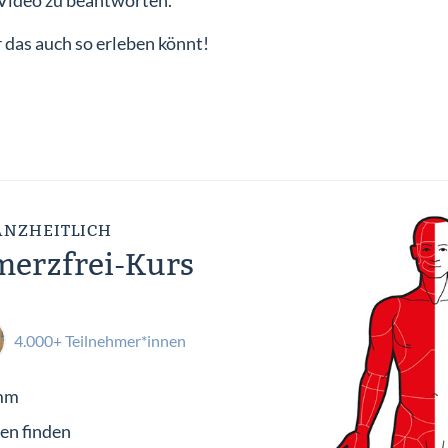
 Video zu beantworten.
r das auch so erleben könnt!
ANZHEITLICH
erzfrei-Kurs
4.000+ Teilnehmer*innen
amm
en finden