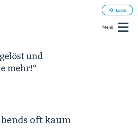
Login
Menü
fgelöst und
ne mehr!“
E-
Mail
 abends oft kaum
Passwort