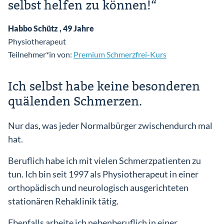
selbst helfen zu können!“
Habbo Schütz , 49 Jahre
Physiotherapeut
Teilnehmer*in von:
Premium Schmerzfrei-Kurs
Einlog
Ich selbst habe keine besonderen
quälenden Schmerzen.
Nur das, was jeder Normalbürger zwischendurch mal
hat.
Beruflich habe ich mit vielen Schmerzpatienten zu
tun. Ich bin seit 1997 als Physiotherapeut in einer
orthopädisch und neurologisch ausgerichteten
stationären Rehaklinik tätig.
Ebenfalls arbeite ich nebenberuflich in einer