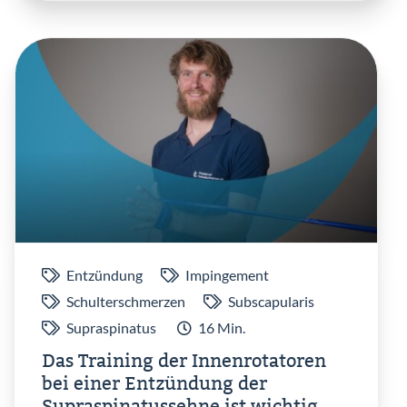
Einlog
Entzündung
Impingement
Schulterschmerzen
Subscapularis
Supraspinatus
16 Min.
Das Training der Innenrotatoren
bei einer Entzündung der
Supraspinatussehne ist wichtig