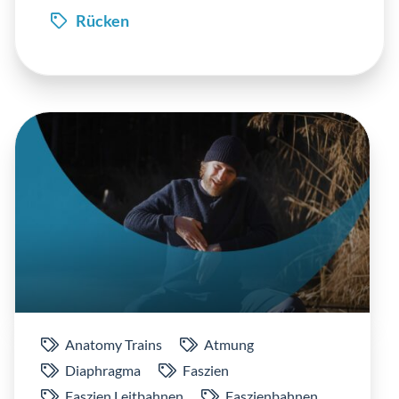
Rücken
Einlog
Anatomy Trains
Atmung
Diaphragma
Faszien
Faszien Leitbahnen
Faszienbahnen