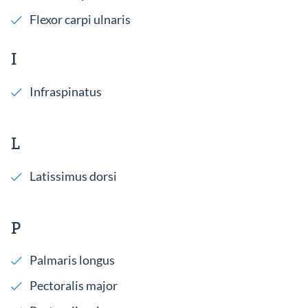
Flexor carpi ulnaris
I
Infraspinatus
L
Latissimus dorsi
P
Palmaris longus
Pectoralis major