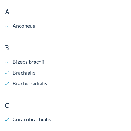
A
Anconeus
B
Bizeps brachii
Brachialis
Brachioradialis
C
Coracobrachialis