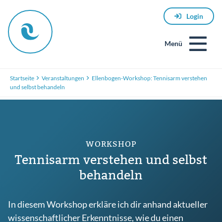
Login
Menü
Startseite
Veranstaltungen
Ellenbogen-Workshop: Tennisarm verstehen
und selbst behandeln
WORKSHOP
Tennisarm verstehen und selbst
E-
Mail
behandeln
In diesem Workshop erkläre ich dir anhand aktueller
Passwort
wissenschaftlicher Erkenntnisse, wie du einen