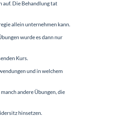
 auf. Die Behandlung tat
regie allein unternehmen kann.
Übungen wurde es dann nur
Einlog
senden Kurs.
nwendungen und in welchem
ie manch andere Übungen, die
dersitz hinsetzen.