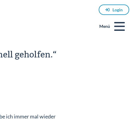
Login
Menü
ell geholfen.“
E-
Mail
abe ich immer mal wieder
Passwort