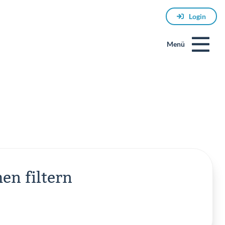
Login
Menü
E-
en filtern
Mail
Passwort