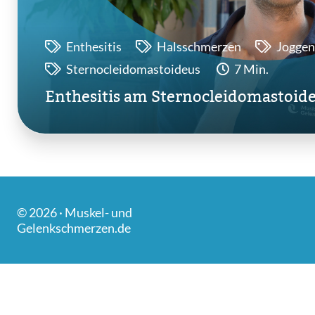
Enthesitis
Halsschmerzen
Joggen
Sternocleidomastoideus
7 Min.
Enthesitis am Sternocleidomastoide
© 2026 · Muskel- und
Gelenkschmerzen.de